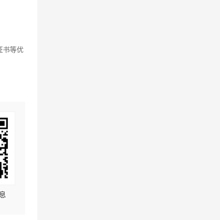
。
证书等优
息